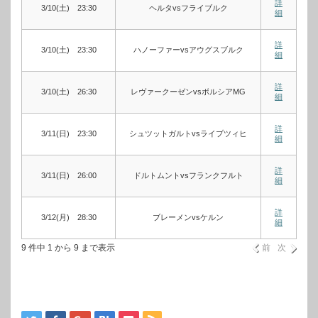
詳
3/10(土) 23:30
ヘルタvsフライブルク
細
詳
3/10(土) 23:30
ハノーファーvsアウグスブルク
細
詳
3/10(土) 26:30
レヴァークーゼンvsボルシアMG
細
詳
3/11(日) 23:30
シュツットガルトvsライプツィヒ
細
詳
3/11(日) 26:00
ドルトムントvsフランクフルト
細
詳
3/12(月) 28:30
ブレーメンvsケルン
細
9 件中 1 から 9 まで表示
前
次