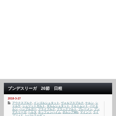
ブンデスリーガ 26節 日程
2018-3-27
アウクスブルク
,
インゴルシュタット
,
ヴォルフスブルク
,
ケルン
,
シ
ャルケ
,
シュツットガルト
,
ダルムシュタット
,
ドルトムント
,
バイエ
ルン
,
ハンブルガー
,
フライブルク
,
フランクフルト
,
ブレーメン
,
ブン
デスリーガ
,
ヘルタ
,
ホッフェンハイム
,
ボルシアMG
,
マインツ
,
ライ
プツィヒ
,
レバークーゼン