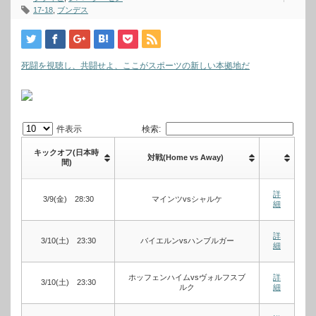
17-18
,
ブンデス
死闘を視聴し、共闘せよ、ここがスポーツの新しい本拠地だ
件表示
検索:
キックオフ(日本時
対戦(Home vs Away)
間)
詳
3/9(金) 28:30
マインツvsシャルケ
細
詳
3/10(土) 23:30
バイエルンvsハンブルガー
細
ホッフェンハイムvsヴォルフスブ
詳
3/10(土) 23:30
ルク
細