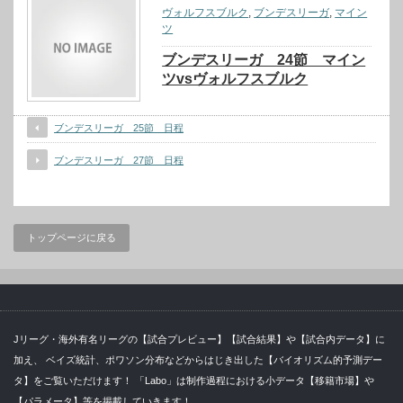
ヴォルフスブルク
,
ブンデスリーガ
,
マイン
ツ
ブンデスリーガ 24節 マイン
ツvsヴォルフスブルク
ブンデスリーガ 25節 日程
ブンデスリーガ 27節 日程
トップページに戻る
Jリーグ・海外有名リーグの【試合プレビュー】【試合結果】や【試合内データ】に
加え、 ベイズ統計、ポワソン分布などからはじき出した【バイオリズム的予測デー
タ】をご覧いただけます！ 「Labo」は制作過程における小データ【移籍市場】や
【パラメータ】等を掲載していきます！