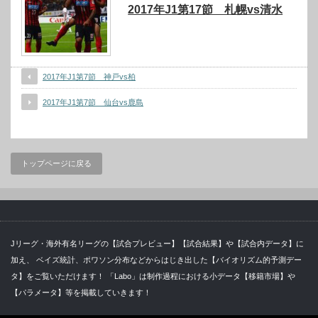
2017年J1第17節 札幌vs清水
2017年J1第7節 神戸vs柏
2017年J1第7節 仙台vs鹿島
トップページに戻る
Jリーグ・海外有名リーグの【試合プレビュー】【試合結果】や【試合内データ】に
加え、 ベイズ統計、ポワソン分布などからはじき出した【バイオリズム的予測デー
タ】をご覧いただけます！ 「Labo」は制作過程における小データ【移籍市場】や
【パラメータ】等を掲載していきます！