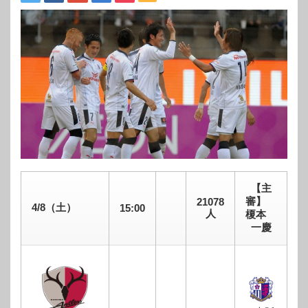
【主
審】
21078
4/8（土）
15:00
人
榎本
一慶