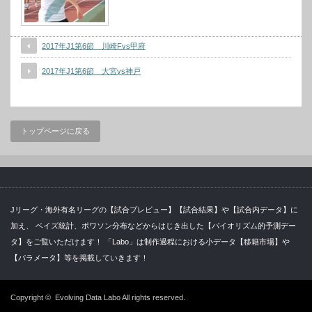
2017年J1第6節 川崎Fvs甲府
2017年J1第6節 大宮vs神戸
トップページに戻る
Jリーグ・海外有名リーグの【試合プレビュー】【試合結果】や【試合内データ】に
加え、 ベイズ統計、ポワソン分布などからはじき出した【バイオリズム的予測デー
タ】をご覧いただけます！ 「Labo」は制作過程における小データ【移籍市場】や
【パラメータ】等を掲載していきます！
Copyright ©
Evolving Data Labo
All rights reserved.