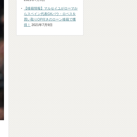
【移籍情報】マルセイユがローマか
らスペイン代表GKパウ・ロペスを
買い取りOP付きのローン移籍で獲
得！
2021年7月9日