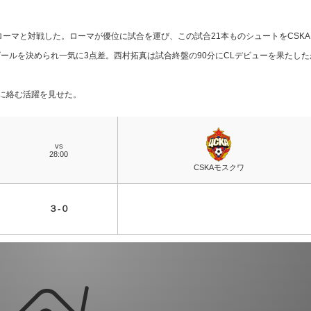
ーマと対戦した。ローマが優位に試合を運び、この試合21本ものシュートをCSKA
ゴールを決められ一気に3点差。西村拓真は試合終盤の90分にCLデビューを果たした
に絡む活躍を見せた。
vs
28:00
CSKAモスクワ
３-０