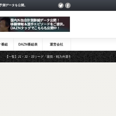
予測データを公開。
オ番組
DAZN番組表
運営会社
J2・J3リーグ「退団・戦力外選手＆新加入選手」
DAZN番組・日程表