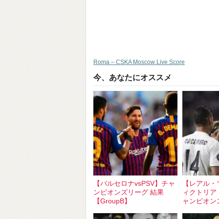
Roma – CSKA Moscow Live Score
今、あなたにオススメ
【バルセロナvsPSV】チャ
【レアル・
ンピオンズリーグ 結果
ィクトリア
【GroupB】
ャンピオン
【Group】