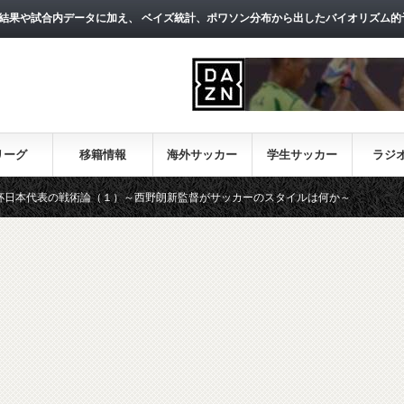
結果や試合内データに加え、 ベイズ統計、ポワソン分布から出したバイオリズム的
リーグ
移籍情報
海外サッカー
学生サッカー
ラジ
論（１）～西野朗新監督がサッカーのスタイルは何か～
【一覧】J1・