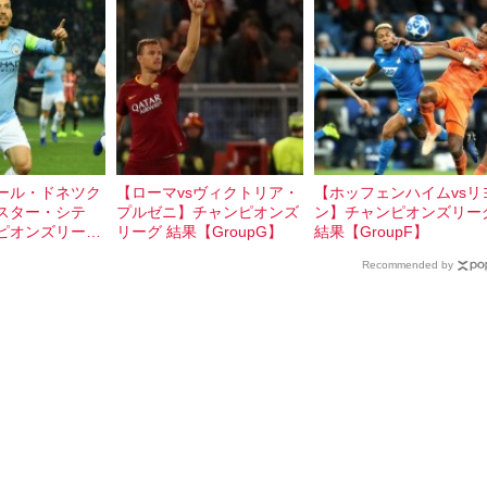
ール・ドネツク
【ローマvsヴィクトリア・
【ホッフェンハイムvsリ
ェスター・シテ
プルゼニ】チャンピオンズ
ン】チャンピオンズリー
ピオンズリーグ
リーグ 結果【GroupG】
結果【GroupF】
p】
Recommended by