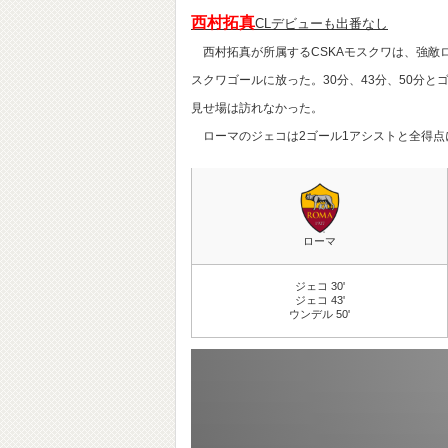
西村拓真
CLデビューも出番なし
西村拓真が所属するCSKAモスクワは、強敵ロ
スクワゴールに放った。30分、43分、50分と
見せ場は訪れなかった。
ローマのジェコは2ゴール1アシストと全得点
ローマ
ジェコ 30'
ジェコ 43'
ウンデル 50'