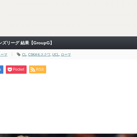
ズリーグ 結果【GroupG】
ローマ
CL
,
CSKAモスクワ
,
UCL
,
ローマ
a
Pocket
RSS