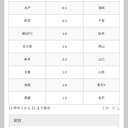
水戸
湘南
0-1
町田
千葉
0-1
横浜FC
松本
1-0
名古屋
岡山
2-0
岐阜
山口
2-2
京都
山形
1-2
徳島
東京V
1-0
愛媛
金沢
1-0
11 件中 1 から 11 まで表示
前
次
節別