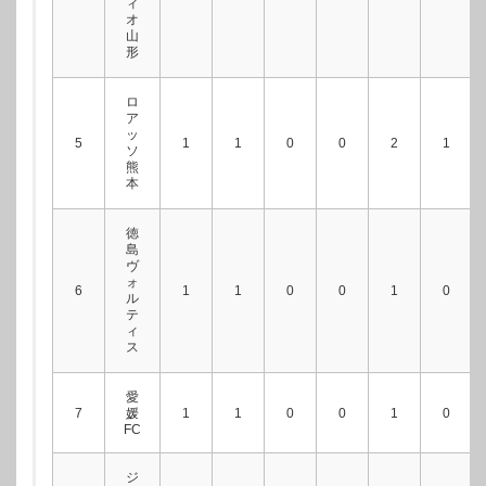
ィ
オ
山
形
ロ
ア
ッ
5
1
1
0
0
2
1
ソ
熊
本
徳
島
ヴ
ォ
6
1
1
0
0
1
0
ル
テ
ィ
ス
愛
7
媛
1
1
0
0
1
0
FC
ジ