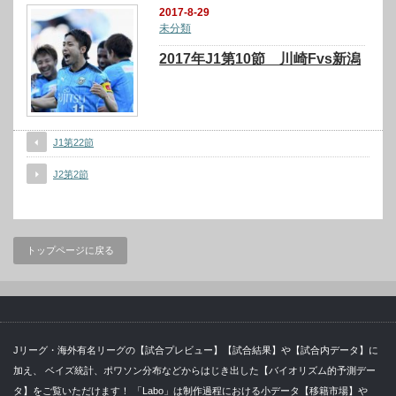
2017-8-29
未分類
2017年J1第10節 川崎Fvs新潟
J1第22節
J2第2節
トップページに戻る
Jリーグ・海外有名リーグの【試合プレビュー】【試合結果】や【試合内データ】に
加え、 ベイズ統計、ポワソン分布などからはじき出した【バイオリズム的予測デー
タ】をご覧いただけます！ 「Labo」は制作過程における小データ【移籍市場】や