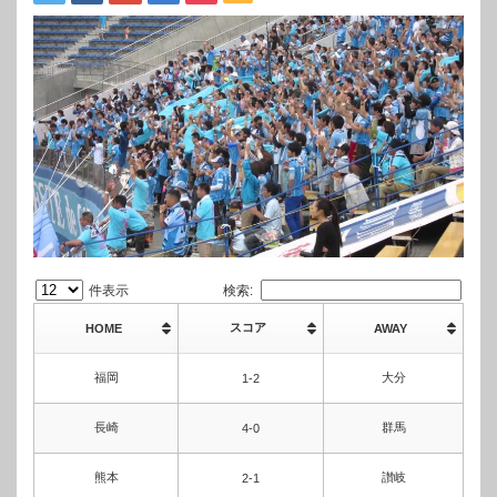
件表示
検索:
スコア
HOME
AWAY
福岡
大分
1-2
長崎
群馬
4-0
熊本
讃岐
2-1