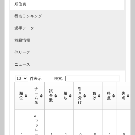
順位表
得点ランキング
選手データ
移籍情報
他リーグ
ニュース
件表示
検索:
チ
引
試
順
ー
勝
き
負
得
失
合
位
ム
ち
分
け
点
点
数
名
け
V・
フ
ァ
レ
ー
1
1
1
0
0
4
0