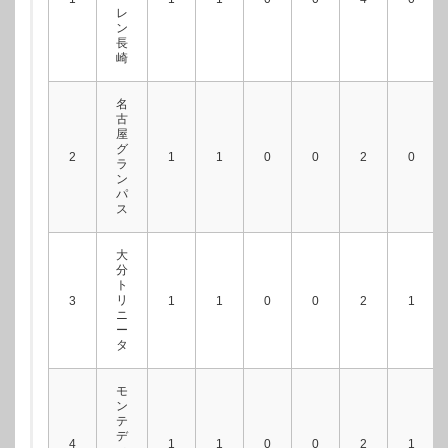
レ
ン
長
崎
名
古
屋
グ
2
1
1
0
0
2
0
ラ
ン
パ
ス
大
分
ト
リ
3
1
1
0
0
2
1
ニ
ー
タ
モ
ン
テ
デ
4
1
1
0
0
2
1