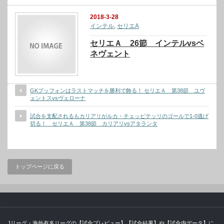
2018-3-28
インテル
,
セリエA
セリエＡ 26節 インテルvsベ
ネヴェント
GKブッフォンはラストマッチを勝利で飾る！ セリエＡ 第38節 ユヴ
ェントスvsヴェローナ
試合を支配されるもカリアリがルカ・チェッピテッリのゴールで1-0逃げ
切る！ セリエＡ 第38節 カリアリvsアタランタ
トップページに戻る
Jリーグ・海外有名リーグの【試合プレビュー】【試合結果】や【試合内データ】に