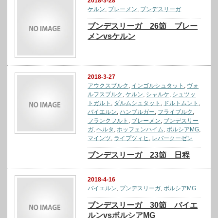
2018-3-28
ケルン
,
ブレーメン
,
ブンデスリーガ
ブンデスリーガ 26節 ブレー
メンvsケルン
2018-3-27
アウクスブルク
,
インゴルシュタット
,
ヴォ
ルフスブルク
,
ケルン
,
シャルケ
,
シュツッ
トガルト
,
ダルムシュタット
,
ドルトムント
,
バイエルン
,
ハンブルガー
,
フライブルク
,
フランクフルト
,
ブレーメン
,
ブンデスリー
ガ
,
ヘルタ
,
ホッフェンハイム
,
ボルシアMG
,
マインツ
,
ライプツィヒ
,
レバークーゼン
ブンデスリーガ 23節 日程
2018-4-16
バイエルン
,
ブンデスリーガ
,
ボルシアMG
ブンデスリーガ 30節 バイエ
ルンvsボルシアMG