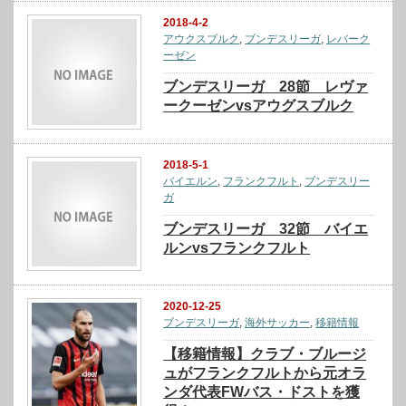
2018-4-2
アウクスブルク
,
ブンデスリーガ
,
レバーク
ーゼン
ブンデスリーガ 28節 レヴァ
ークーゼンvsアウグスブルク
2018-5-1
バイエルン
,
フランクフルト
,
ブンデスリー
ガ
ブンデスリーガ 32節 バイエ
ルンvsフランクフルト
2020-12-25
ブンデスリーガ
,
海外サッカー
,
移籍情報
【移籍情報】クラブ・ブルージ
ュがフランクフルトから元オラ
ンダ代表FWバス・ドストを獲