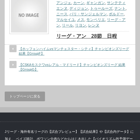
アンジェ
,
カーン
,
ギャンガン
,
サンテティ
エンヌ
,
ディジョン
,
トゥールーズ
,
ナント
,
ニース
,
パリ・サンジェルマン
,
ボルドー
,
マルセイユ
,
メス
,
モンペリエ
,
リーグ・ア
ン
,
リール
,
リヨン
,
レンヌ
リーグ・アン 28節 日程
【ホッフェンハイムvsマンチェスター・シティ】チャンピオンズリーグ
結果【GroupF】
【CSKAモスクワvsレアル・マドリード】チャンピオンズリーグ 結果
【GroupG】
トップページに戻る
Jリーグ・海外有名リーグの【試合プレビュー】【試合結果】や【試合内データ】に
加え、 ベイズ統計、ポワソン分布などからはじき出した【バイオリズム的予測デー