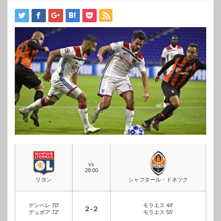
vs
28:00
リヨン
シャフタール・ドネツク
デンベレ 70'
モラエス 44'
２-２
デュボア 72'
モラエス 55'