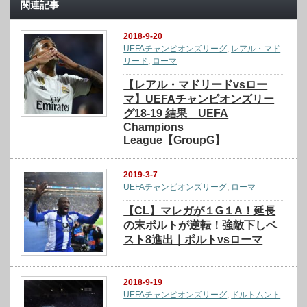
関連記事
2018-9-20
UEFAチャンピオンズリーグ
,
レアル・マド
リード
,
ローマ
【レアル・マドリードvsロー
マ】UEFAチャンピオンズリー
グ18-19 結果 UEFA
Champions
League【GroupG】
2019-3-7
UEFAチャンピオンズリーグ
,
ローマ
【CL】マレガが１G１A！延長
の末ポルトが逆転！強敵下しベ
スト8進出｜ポルトvsローマ
2018-9-19
UEFAチャンピオンズリーグ
,
ドルトムント