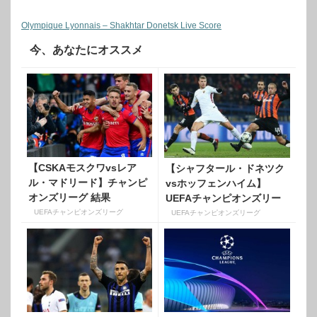
Olympique Lyonnais – Shakhtar Donetsk Live Score
今、あなたにオススメ
【CSKAモスクワvsレア
【シャフタール・ドネツク
ル・マドリード】チャンピ
vsホッフェンハイム】
オンズリーグ 結果
UEFAチャンピオンズリー
【GroupG】
グ18-19 結果 UEFA
UEFAチャンピオンズリーグ
UEFAチャンピオンズリーグ
Champions
League【GroupF】