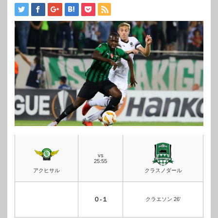
vs
25:55
アクヒサル
クラスノダール
０-１
クラエソン 26'