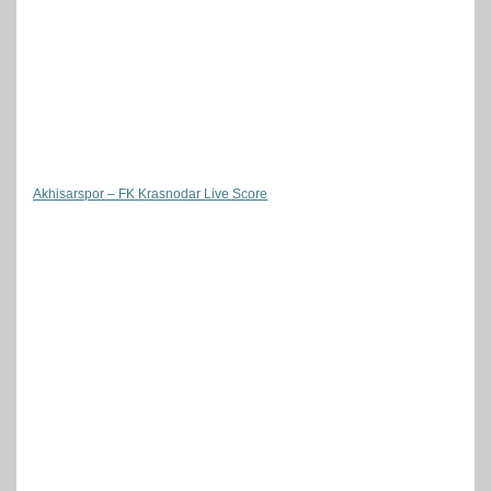
Akhisarspor – FK Krasnodar Live Score