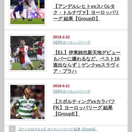
【アンデルレヒトvsスパルタ
ク・トルナヴァ】ヨーロッパリ
ーグ 結果【GroupD】
2019-2-22
UEFAヨーロッパリーグ
【EL】伊東純也新天地デビュー
もバーに嫌わるなど、ベスト16
進出ならず｜ゲンクvsスラヴィ
ア・プラハ
2018-9-21
UEFAヨーロッパリーグ
【スポルティングvsカラバフ
FK】ヨーロッパリーグ 結果
【GroupE】
【ゲンクvsマルメ】ヨーロッパリーグ 結果【GroupI】