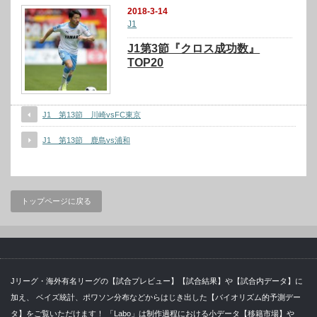
2018-3-14
J1
J1第3節『クロス成功数』
TOP20
J1 第13節 川崎vsFC東京
J1 第13節 鹿島vs浦和
トップページに戻る
Jリーグ・海外有名リーグの【試合プレビュー】【試合結果】や【試合内データ】に
加え、 ベイズ統計、ポワソン分布などからはじき出した【バイオリズム的予測デー
タ】をご覧いただけます！ 「Labo」は制作過程における小データ【移籍市場】や