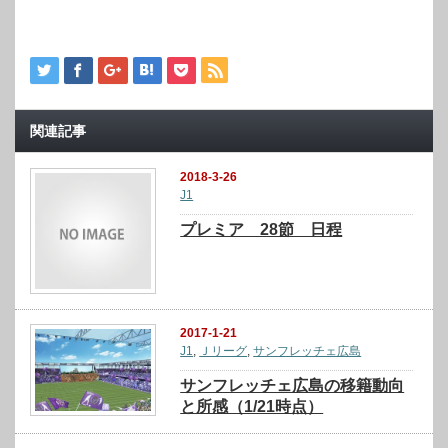
関連記事
2018-3-26
J1
プレミア 28節 日程
2017-1-21
J1
,
Ｊリーグ
,
サンフレッチェ広島
サンフレッチェ広島の移籍動向
と所感（1/21時点）