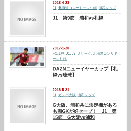
2018-4-23
J1
,
北海道コンサドーレ札幌
,
浦和レッズ
J1 第9節 浦和vs札幌
2017-1-28
FC琉球
,
J1
,
J3
,
Ｊリーグ
,
北海道コンサド
ーレ札幌
DAZNニューイヤーカップ【札
幌vs琉球】
2018-5-21
J1
,
ガンバ大阪
,
浦和レッズ
G大阪、浦和共に決定機がある
も両GKが好セーブ！ J1 第
15節 G大阪vs浦和