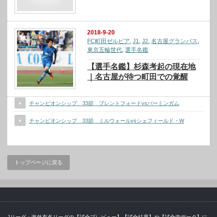
2018-9-20
FC町田ゼルビア
,
J1
,
J2
,
名古屋グランパス
,
東京五輪世代
,
選手名鑑
【選手名鑑】杉森考起の現在地
｜名古屋が待つ町田での覚醒
チャンピオンシップ 33節 ブレントフォードvsバーミンガム
チャンピオンシップ 33節 ミルウォールvsシェフィールド・W
トップページに戻る