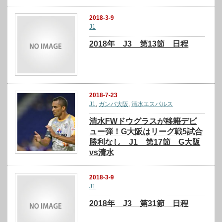
2018-3-9
J1
2018年 J3 第13節 日程
2018-7-23
J1
,
ガンバ大阪
,
清水エスパルス
清水FWドウグラスが移籍デビ
ュー弾！G大阪はリーグ戦5試合
勝利なし J1 第17節 G大阪
vs清水
2018-3-9
J1
2018年 J3 第31節 日程