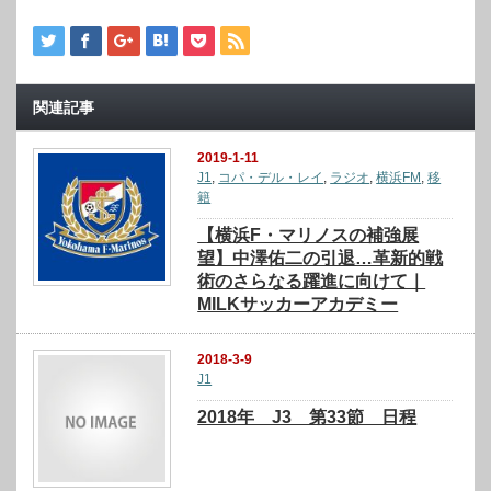
関連記事
2019-1-11
J1
,
コパ・デル・レイ
,
ラジオ
,
横浜FM
,
移
籍
【横浜F・マリノスの補強展
望】中澤佑二の引退…革新的戦
術のさらなる躍進に向けて｜
MILKサッカーアカデミー
2018-3-9
J1
2018年 J3 第33節 日程