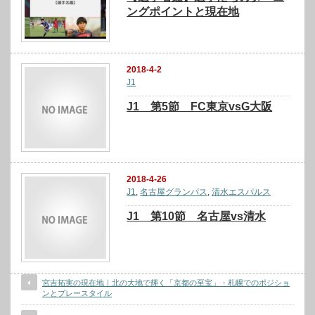
ングポイントと現在地
2018-4-2
J1
J1 第5節 FC東京vsG大阪
2018-4-26
J1
,
名古屋グランパス
,
清水エスパルス
J1 第10節 名古屋vs清水
宮吉拓実の現在地｜北の大地で輝く「京都の至宝」・札幌でのポジショ
ンとプレースタイル