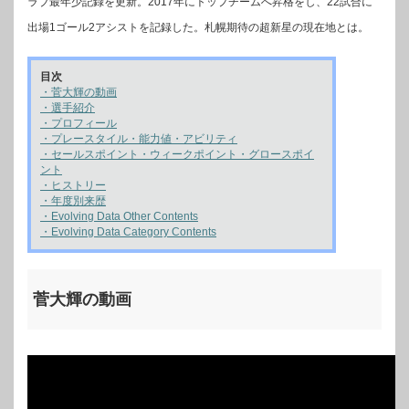
ラブ最年少記録を更新。2017年にトップチームへ昇格をし、22試合に
出場1ゴール2アシストを記録した。札幌期待の超新星の現在地とは。
目次
・菅大輝の動画
・選手紹介
・プロフィール
・プレースタイル・能力値・アビリティ
・セールスポイント・ウィークポイント・グロースポイ
ント
・ヒストリー
・年度別来歴
・Evolving Data Other Contents
・Evolving Data Category Contents
菅大輝の動画