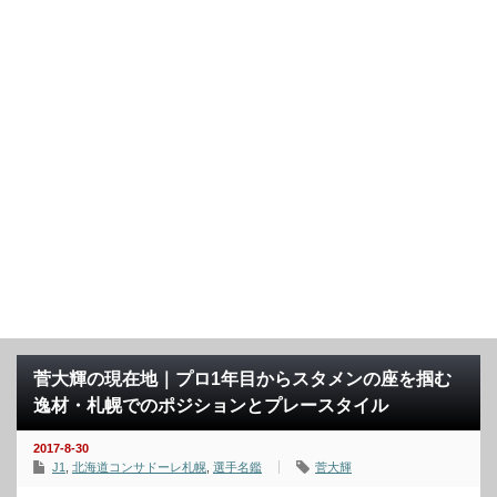
菅大輝の現在地｜プロ1年目からスタメンの座を掴む
逸材・札幌でのポジションとプレースタイル
2017-8-30
J1
,
北海道コンサドーレ札幌
,
選手名鑑
菅大輝