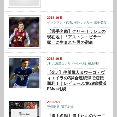
2018-10-5
イングランド代表
,
海外サッカー
,
選手名鑑
【選手名鑑】グリーリッシュの
現在地｜「アストン・ビラ一
家」に生まれた男の宿命
2018-10-5
J1
,
北海道コンサドーレ札幌
,
横浜FM
【金J 】仲川輝人＆ウーゴ・ヴ
ィエイラの2試合連続弾で逆転
勝利！｜レビューJ1第29節横浜
FMvs札幌
2000-9-1
評価開発
,
選手名鑑
【選手名鑑】選手たちのターニ