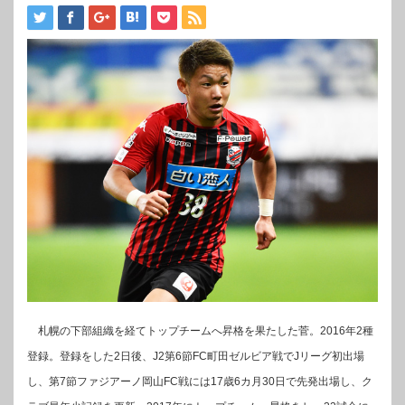
札幌の下部組織を経てトップチームへ昇格を果たした菅。2016年2種
登録。登録をした2日後、J2第6節FC町田ゼルビア戦でJリーグ初出場
し、第7節ファジアーノ岡山FC戦には17歳6カ月30日で先発出場し、ク