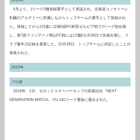
2016年
4月より、Jリーグ2種登録選手として承認され、北海道コンサドーレ
札幌のアカデミーに所属しながらトップチームの選手として登録され
た。登録してから2日後にJ2第6節FC町田ゼルビア戦でJリーグ初出場
し、第7節ファジアーノ岡山FC戦には17歳6カ月30日で先発出場し、ク
ラブ最年少記録を更新した。10月26日、トップチームに内定したことが
発表された。
2015年
プロ前
2016年、2月、ゼロックススーパーカップの前座試合『NEXT
GENERATION MATCH』でU-18Jリーグ選抜に選出された。