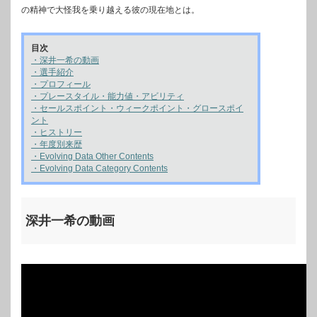
の精神で大怪我を乗り越える彼の現在地とは。
目次
・深井一希の動画
・選手紹介
・プロフィール
・プレースタイル・能力値・アビリティ
・セールスポイント・ウィークポイント・グロースポイ
ント
・ヒストリー
・年度別来歴
・Evolving Data Other Contents
・Evolving Data Category Contents
深井一希の動画