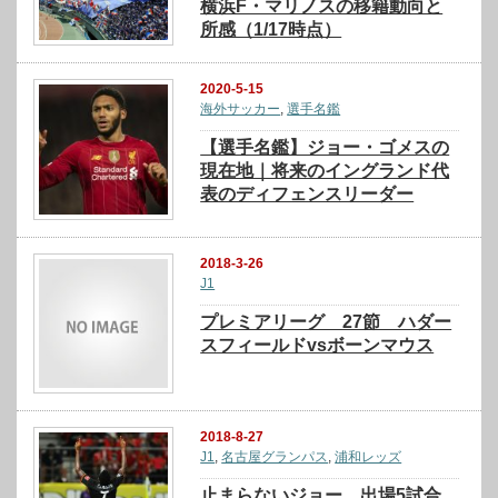
横浜F・マリノスの移籍動向と
所感（1/17時点）
2020-5-15
海外サッカー
,
選手名鑑
【選手名鑑】ジョー・ゴメスの
現在地｜将来のイングランド代
表のディフェンスリーダー
2018-3-26
J1
プレミアリーグ 27節 ハダー
スフィールドvsボーンマウス
2018-8-27
J1
,
名古屋グランパス
,
浦和レッズ
止まらないジョー…出場5試合