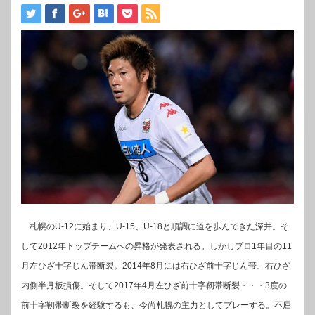
札幌のU-12に始まり、U-15、U-18と順調に道を歩んできた深井。そ
して2012年トップチームへの昇格が発表される。しかしプロ1年目の11
月左ひざ十字じん帯断裂。2014年8月には右ひざ前十字じん帯、右ひざ
内側半月板損傷。そして2017年4月左ひざ前十字靭帯断裂・・・3度の
前十字靭帯断裂を経験するも、今尚札幌の主力としてプレーする。不屈