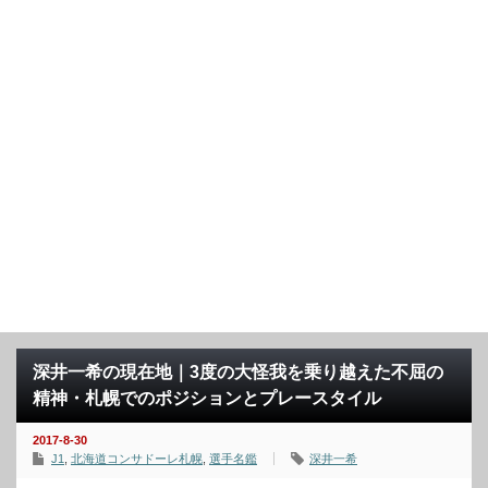
深井一希の現在地｜3度の大怪我を乗り越えた不屈の
精神・札幌でのポジションとプレースタイル
2017-8-30
J1
,
北海道コンサドーレ札幌
,
選手名鑑
深井一希