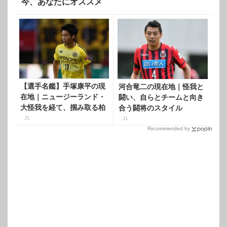
今、あなたにオススメ
【選手名鑑】手塚康平の現
河合竜二の現在地｜怪我と
在地｜ニュージーランド・
闘い、自らとチームと向き
大怪我を経て、掴み取る柏
合う闘将のスタイル
ボランチの座
J1
J1
Recommended by