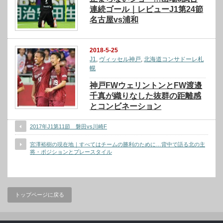
連続ゴール｜レビューJ1第24節
名古屋vs浦和
2018-5-25
J1
,
ヴィッセル神戸
,
北海道コンサドーレ札
幌
神戸FWウェリントンとFW渡邉
千真が織りなした抜群の距離感
とコンビネーション
2017年J1第11節 磐田vs川崎F
宮澤裕樹の現在地｜すべてはチームの勝利のために…背中で語る北の主
将・ポジションとプレースタイル
トップページに戻る