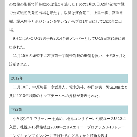
の負傷の影響で開幕戦の出場こそ逃したものの3月20日J2第4節松本戦
で公式戦初先発初出場を果たす。以降は河合竜二、上里一将、宮澤裕
樹、堀米悠斗とポジションを争いながらプロ1年目にして19試合に出
場。
9月にはAFC U-19選手権2014予選メンバーとしてU-18日本代表に選
出された。
11月15日の練習中に左膝前十字靭帯断裂の重傷を負い、全治8ヶ月と
診断された。
2012年
11月18日、中原彰吾、永坂勇人、堀米悠斗、神田夢実、阿波加俊太と
共に2013年以降のトップチームへの昇格が発表された。
プロ前
小学校1年生でサッカーを始め、地元コンサドーレ札幌ユースU-12に
入団。札幌U-15昇格後は2008年にJFAエリートプログラムU-13トレー
ニングキャンプメンバーに選ばれるなど早くから頭角を現す。