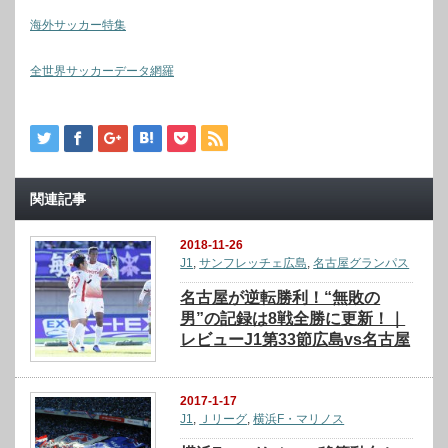
海外サッカー特集
全世界サッカーデータ網羅
関連記事
2018-11-26
J1
,
サンフレッチェ広島
,
名古屋グランパス
名古屋が逆転勝利！“無敗の
男”の記録は8戦全勝に更新！｜
レビューJ1第33節広島vs名古屋
2017-1-17
J1
,
Ｊリーグ
,
横浜F・マリノス