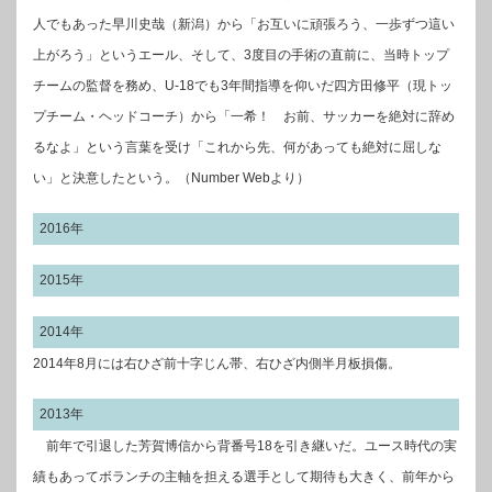
人でもあった早川史哉（新潟）から「お互いに頑張ろう、一歩ずつ這い
上がろう」というエール、そして、3度目の手術の直前に、当時トップ
チームの監督を務め、U-18でも3年間指導を仰いだ四方田修平（現トッ
プチーム・ヘッドコーチ）から「一希！ お前、サッカーを絶対に辞め
るなよ」という言葉を受け「これから先、何があっても絶対に屈しな
い」と決意したという。（Number Webより）
2016年
2015年
2014年
2014年8月には右ひざ前十字じん帯、右ひざ内側半月板損傷。
2013年
前年で引退した芳賀博信から背番号18を引き継いだ。ユース時代の実
績もあってボランチの主軸を担える選手として期待も大きく、前年から