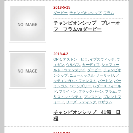
2018-5-15
ダービー
,
チャンピオンシップ
,
フラム
チャンピオンシップ プレーオ
フ フラムvsダービー
2018-4-2
QPR
,
アストン・ビラ
,
イプスウィッチ
,
ウ
ィガン
,
ウルヴス
,
カーディフ
,
シェフィー
ルド・ウェンズデイ
,
ダービー
,
チャンピオ
ンシップ
,
ニューカッスル
,
ノーリッジ
,
ノ
ッティンガム・フォレスト
,
バートン
,
バー
ミンガム
,
バーンズリー
,
ハダースフィール
ド
,
ブライトン
,
ブラックバーン
,
フラム
,
ブ
リストル・シティ
,
プレストン
,
ブレントフ
ォード
,
リーズ
,
レディング
,
ロザラム
チャンピオンシップ 41節 日
程