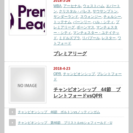
2018-3-26
WBA
,
アーセナル
,
ウェストハム
,
エバート
ン
,
クリスタル・パレス
,
サウサンプトン
,
サンダーランド
,
スウォンジー
,
チェルシー
,
トッテナム
,
バーンリー
,
ハル・シティ
,
プ
レミアリーグ
,
ボーンマス
,
マンチェスタ
ー・シティ
,
マンチェスター・ユナイテッ
ド
,
ミドルズブラ
,
リバプール
,
レスター
,
ワ
トフォード
プレミアリーグ
2018-4-23
QPR
,
チャンピオンシップ
,
ブレントフォー
ド
チャンピオンシップ 44節 ブ
レントフォードvsQPR
チャンピオンシップ 46節 ボルトンvsノッティンガム
チャンピオンシップ 第46節 ブリストルvsシェフィールド・U